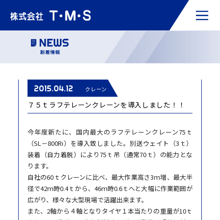
2015.04.12
クレーン
７５ｔラフテレーンクレーンを導入しました！！
今年度新たに、国内最大のラフテレーンクレーン75ｔ
（SL－800Ri）を導入致しました。別送ウェイト（3ｔ）
装着（自力着脱）により75ｔ吊（通常70ｔ）の能力とな
ります。
自社の60ｔクレーンに比べ、最大作業高さ3ｍ増、最大半
径で42ｍ時0.4ｔから、46ｍ時0.6ｔへと大幅に作業範囲が
広がり、様々な大型現場で活躍出来ます。
また、2軸から４軸となりタイヤ１本当たりの重量が10ｔ