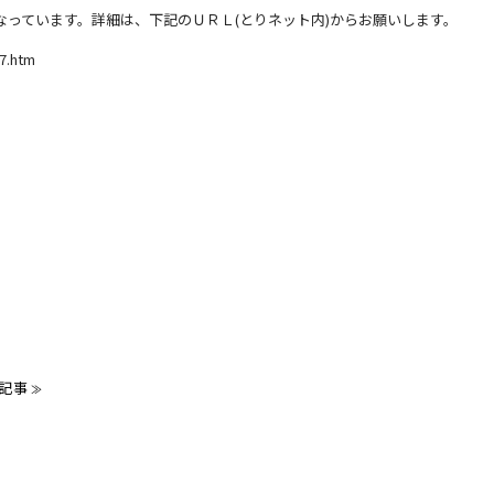
信となっています。詳細は、下記のＵＲＬ(とりネット内)からお願いします。
57.htm
記事
≫