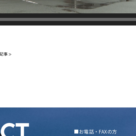
記事
≫
■お電話・FAXの方