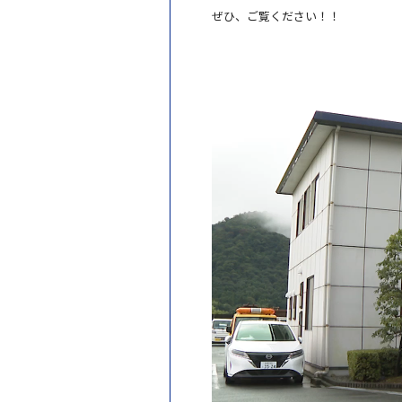
ぜひ、ご覧ください！！
動
画
プ
レ
ー
ヤ
ー