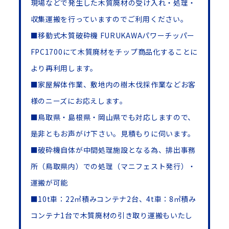
現場などで発生した木質廃材の受け入れ・処理・
収集運搬を行っていますのでご利用ください。
■移動式木質破砕機 FURUKAWAパワーチッパー
FPC1700にて木質廃材をチップ商品化することに
より再利用します。
■家屋解体作業、敷地内の樹木伐採作業などお客
様のニーズにお応えします。
■鳥取県・島根県・岡山県でも対応しますので、
是非ともお声がけ下さい。見積もりに伺います。
■破砕機自体が中間処理施設となる為、排出事務
所（鳥取県内）での処理（マニフェスト発行）・
運搬が可能
■10t車：22㎥積みコンテナ2台、4t車：8㎥積み
コンテナ1台で木質廃材の引き取り運搬もいたし