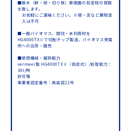
■樹木（幹・枝・切り株）果樹園の剪定枝の買取
を致します。
お気軽にご連絡ください。※根・泥など異物混
入は不可
■一般バイオマス、間伐・未利用材を
HG4000TXⅡで切削チップ製造、バイオマス発電
所への出荷・販売
■使用機械・破砕能力
vermeer製 HG4000TXⅡ（自走式）/処理能力：
30t/時
許可等
事業者認定番号：鳥森認22号